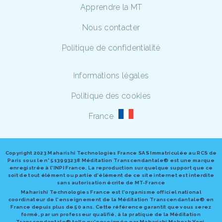
Apprendre la MT
Nous contacter
Politique de confidentialité
Informations légales
Politique des cookies
France
Copyright 2023 Maharishi Technologies France SAS Immatriculée au RCS de
Paris sous le n° 513993238 Méditation Transcendantale® est une marque
enregistrée à l'INPI France. La reproduction sur quelque support que ce
soit de tout élément ou partie d'élément de ce site internet est interdite
sans autorisation écrite de MT-France
Maharishi Technologies France est l'organisme officiel national
coordinateur de l'enseignement de la Méditation Transcendantale® en
France depuis plus de 50 ans. Cette référence garantit que vous serez
formé, par un professeur qualifié, à la pratique de la Méditation
Transcendantale® telle qu'enseignée par Maharishi Mahesh Yogi.