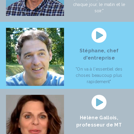
chaque jour, le matin et le
soir."
Stéphane, chef
d'entreprise
"On va à l'essentiel des
choses beaucoup plus
rapidement"
Hélène Gallois,
professeur de MT