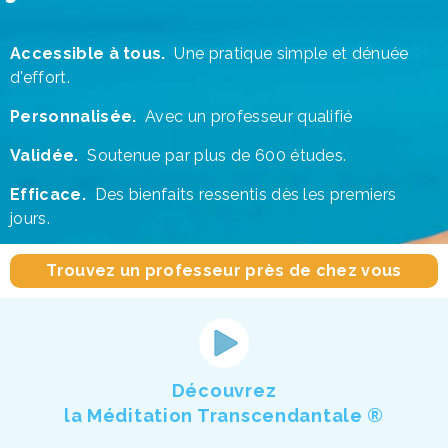
Accessible à tous.
Une pratique simple et dénuée
d'effort.
Personnalisée.
Avec un professeur qualifié
Validée.
Soutenue par plus de 600 études.
Efficace.
Des bienfaits ressentis dès les premiers
jours.
Trouvez un professeur près de chez vous
Découvrez
la Méditation Transcendantale
®