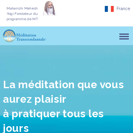
Maharishi Mahesh
France
Yogi
Fondateur du
programme de MT
La méditation que vous
aurez plaisir
à pratiquer tous les
jours