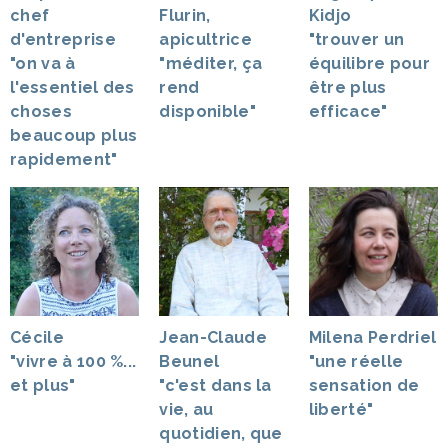
chef
Flurin,
Kidjo
d'entreprise
apicultrice
"trouver un
"on va à
"méditer, ça
équilibre pour
l'essentiel des
rend
être plus
choses
disponible"
efficace"
beaucoup plus
rapidement"
Cécile
Jean-Claude
Milena Perdriel
"vivre à 100 %...
Beunel
"une réelle
et plus"
"c'est dans la
sensation de
vie, au
liberté"
quotidien, que