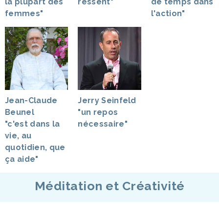
la plupart des
ressent"
de temps dans
femmes"
l'action"
Jean-Claude
Jerry Seinfeld
Beunel
"un repos
"c'est dans la
nécessaire"
vie, au
quotidien, que
ça aide"
Méditation et Créativité