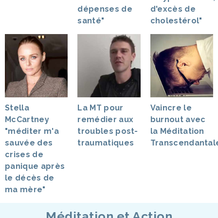
dépenses de
d'excès de
santé"
cholestérol"
Stella
La MT pour
Vaincre le
McCartney
remédier aux
burnout avec
"méditer m'a
troubles post-
la Méditation
sauvée des
traumatiques
Transcendantal
crises de
panique après
le décès de
ma mère"
Méditation et Action