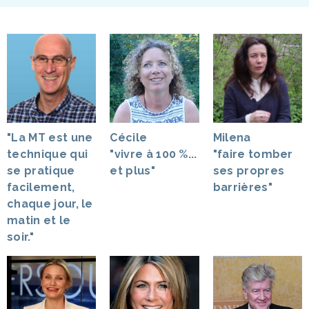
"La MT est une
Cécile
Milena
technique qui
"vivre à 100 %...
"faire tomber
se pratique
et plus"
ses propres
facilement,
barrières"
chaque jour, le
matin et le
soir."