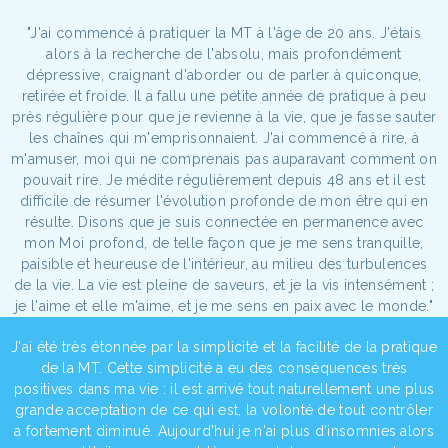
"J'ai commencé à pratiquer la MT à l'âge de 20 ans. J'étais
alors à la recherche de l'absolu, mais profondément
dépressive, craignant d'aborder ou de parler à quiconque,
retirée et froide. Il a fallu une petite année de pratique à peu
près régulière pour que je revienne à la vie, que je fasse sauter
les chaînes qui m'emprisonnaient. J'ai commencé à rire, à
m'amuser, moi qui ne comprenais pas auparavant comment on
pouvait rire. Je médite régulièrement depuis 48 ans et il est
difficile de résumer l'évolution profonde de mon être qui en
résulte. Disons que je suis connectée en permanence avec
mon Moi profond, de telle façon que je me sens tranquille,
paisible et heureuse de l'intérieur, au milieu des turbulences
de la vie. La vie est pleine de saveurs, et je la vis intensément ;
je l'aime et elle m'aime, et je me sens en paix avec le monde."
J'ai été très étonnée par la simplicité et la facilité de la pratique
de la MT. Cette simplicité a eu des conséquences très
positives dans ma vie : il est arrivé tout naturellement une plus
grande acceptation de ce qui est, la volonté de tout contrôler
a fortement diminué. Aujourd'hui je n'ai plus d'insomnies alors