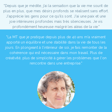
"Depuis que je médite, j'ai la sensation que la vie me sourit de
plus en plus, que mes désirs profonds se réalisent sans effort.
J'apprécie les gens pour ce qu'ils sont. J'ai une paix et une
joie intérieures profondes mais très silencieuses. Je vis
profondément heureuse malgré les aléas de la vie."
"La MT que je pratique depuis plus de 40 ans m'a vraiment
apporté un équilibre et une stabilité dans la vie de tous les
jours. En plongeant à l'intérieur de soi, je fais remonter de la
cohérence qui est nécessaire dans mon travail. Plus de
créativité, plus de simplicité à gérer les problèmes que l'on
rencontre dans une entreprise."