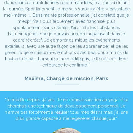
deux séances quotidiennes recommandées, mais aussi durant
la journée. Spontanément, je me suis surpris à être « davantage
moi-même ». Dans ma vie professionnelle, j'ai constaté que je
m'exprimais plus facilement, avec franchise, plus
spontanément, sans crainte. J'ai arrêté les substances
hallucinogènes que je pouvais prendre auparavant dans le
cadre récréatif. Je comprends mieux les évènements
extérieurs, avec une autre façon de les appréhender et de les
gérer. Je gère mieux mes émotions avec beaucoup moins de
hauts et de bas. Lorsque je ne médite pas, je le ressens. Mon
entourage le confirme !"
Maxime, Chargé de mission, Paris
"Je médite depuis 42 ans. Je ne connaissais rien au yoga et je
cherchais une technique de développement personnel. Je
n'arrive pas forcément à réaliser tous mes désirs mais j'ai une
plus grande capacité à me régénérer chaque jour."