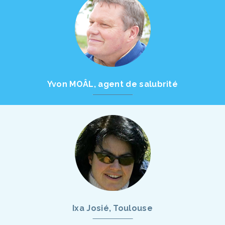
Yvon MOÂL, agent de salubrité
Ixa Josié, Toulouse