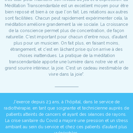
Méditation Transcendantale est un excellent moyen pour être
bien reposé et bien à ce que l'on fait. Les relations aux autres
sont facilitées. Chacun peut rapidement expérimenter cela, la
méditation améliore grandement la vie sociale. La croissance
de la conscience permet plus de concentration, de façon
naturelle. C'est important pour chacun d'entre nous, d'autant
plus pour un musicien. On fait plus, en faisant moins,
étrangement, et c'est en lâchant prise qu'on arrive à des
choses inattendues. La pratique de la méditation
transcendantale apporte une lumière dans notre vie et un
grand sourire intérieur, la joie. C'est un cadeau inestimable de
vivre dans la joie".
J'exerce depuis 23 ans, à l'hôpital, dans le service de
radiothérapie, en tant que soignante et technicienne auprès de
patients atteints de cancers et ayant des séances de rayons.
La crise sanitaire du Covid a majoré une pression et un stress
ambiant au sein du service et chez ces patients d'autant plus
vulnérables.