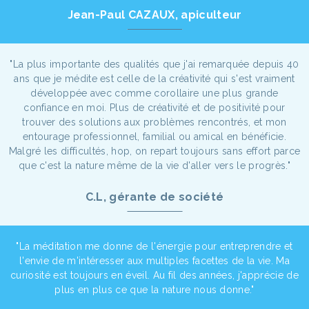
Jean-Paul CAZAUX, apiculteur
"La plus importante des qualités que j'ai remarquée depuis 40
ans que je médite est celle de la créativité qui s'est vraiment
développée avec comme corollaire une plus grande
confiance en moi. Plus de créativité et de positivité pour
trouver des solutions aux problèmes rencontrés, et mon
entourage professionnel, familial ou amical en bénéficie.
Malgré les difficultés, hop, on repart toujours sans effort parce
que c'est la nature même de la vie d'aller vers le progrès."
C.L, gérante de société
"La méditation me donne de l'énergie pour entreprendre et
l'envie de m'intéresser aux multiples facettes de la vie. Ma
curiosité est toujours en éveil. Au fil des années, j'apprécie de
plus en plus ce que la nature nous donne."