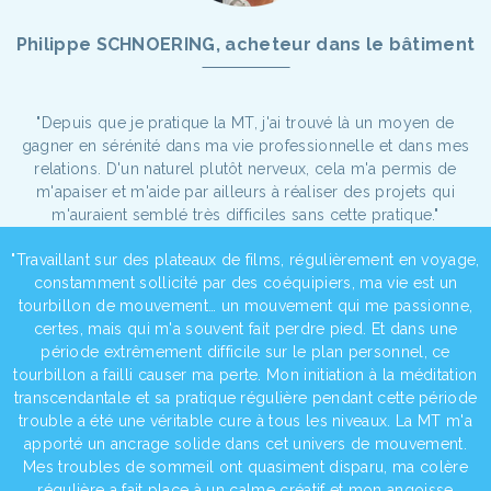
Philippe SCHNOERING, acheteur dans le bâtiment
"Depuis que je pratique la MT, j'ai trouvé là un moyen de
gagner en sérénité dans ma vie professionnelle et dans mes
relations. D'un naturel plutôt nerveux, cela m'a permis de
m'apaiser et m'aide par ailleurs à réaliser des projets qui
m'auraient semblé très difficiles sans cette pratique."
"Travaillant sur des plateaux de films, régulièrement en voyage,
constamment sollicité par des coéquipiers, ma vie est un
tourbillon de mouvement… un mouvement qui me passionne,
certes, mais qui m'a souvent fait perdre pied. Et dans une
période extrêmement difficile sur le plan personnel, ce
tourbillon a failli causer ma perte. Mon initiation à la méditation
transcendantale et sa pratique régulière pendant cette période
trouble a été une véritable cure à tous les niveaux. La MT m'a
apporté un ancrage solide dans cet univers de mouvement.
Mes troubles de sommeil ont quasiment disparu, ma colère
régulière a fait place à un calme créatif et mon angoisse