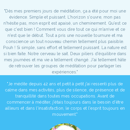
"Dès mes premiers jours de méditation, ça a été pour moi une
évidence. Simple et puissant. L'horizon s'ouvre, mon pas
n'hésite pas, mon esprit est apaisé, un cheminement. Qu'est ce
que c'est bien ! Comment vous dire tout ce qui m'arrive et ce
n'est que le début. Tout a pris une nouvelle tournure et ma
conscience un tout nouveau chemin tellement plus paisible.
Pouh ! Si simple, sans effort et tellement puissant. La nature est
si bien faite. Notre cerveau le sait. Deux piliers d'équilibre dans
mes journées et ma vie a tellement changé. J'ai tellement hâte
de retrouver les groupes de méditation pour partager les
expériences."
"Je médite depuis 42 ans et petit à petit j'ai ressenti plus de
calme dans mes activités, plus de silence, de présence et de
tranquillité dans toutes mes occupations. Avant de
commencer à méditer, j'étais toujours dans le besoin d'être
ailleurs et dans l'insatisfaction, le corps et l'esprit toujours en
mouvement."