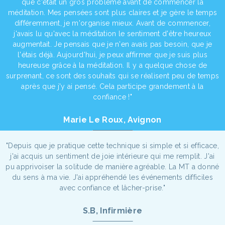
que c'était un gros problème avant de commencer la
méditation. Mes pensées sont plus claires et je gère le temps
différemment, je m'organise mieux. Avant de commencer,
j'avais lu qu'avec la méditation le sentiment d'être heureux
augmentait. Je pensais que je n'en avais pas besoin, que je
l'étais déjà. Aujourd'hui, je peux affirmer que je suis plus
heureuse grâce à la méditation. Il y a quelque chose de
surprenant, ce sont des souhaits qui se réalisent peu de temps
après que j'y ai pensé. Cela participe grandement à la
confiance !"
Marie Le Roux, Avignon
"Depuis que je pratique cette technique si simple et si efficace,
j'ai acquis un sentiment de joie intérieure qui me remplit. J'ai
pu apprivoiser la solitude de manière agréable. La MT a donné
du sens à ma vie. J'ai appréhendé les événements difficiles
avec confiance et lâcher-prise."
S.B, Infirmière