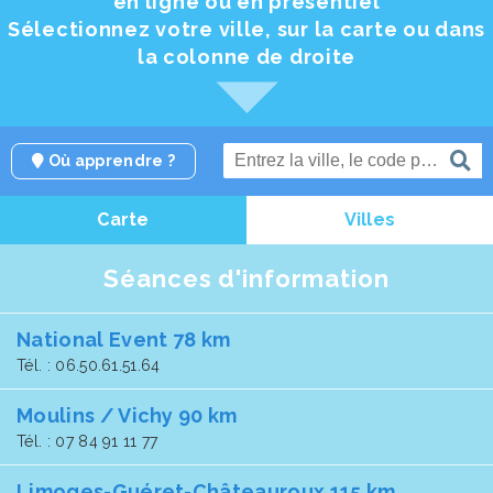
en ligne ou en présentiel
Sélectionnez votre ville, sur la carte ou dans
la colonne de droite
Où apprendre ?
Carte
Villes
Séances d'information
National Event 78 km
Tél. : 06.50.61.51.64
Moulins / Vichy 90 km
Tél. : 07 84 91 11 77
Limoges-Guéret-Châteauroux 115 km