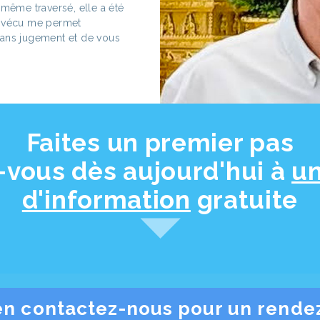
-même traversé, elle a été
e vécu me permet
sans jugement et de vous
Faites un premier pas
-vous dès aujourd'hui à
u
d'information
gratuite
en contactez-nous pour un rende