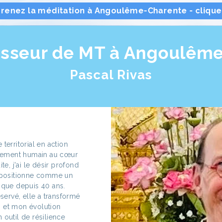
renez la méditation à Angoulême-Charente - cliquez
esseur de MT à Angoulême
Pascal Rivas
territorial en action
oppement humain au cœur
te, j'ai le désir profond
e positionne comme un
ique depuis 40 ans.
éservé, elle a transformé
s et mon évolution
 outil de résilience