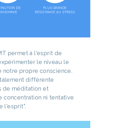
MINUTION DE
PLUS GRANDE
'INSOMNIE
RÉSISTANCE AU STRESS
T permet à l'esprit de
expérimenter le niveau le
e notre propre conscience.
otalement différente
s de méditation et
 concentration ni tentative
 l'esprit".