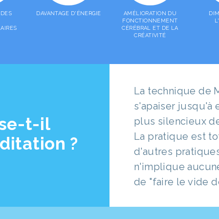
 DES
DAVANTAGE D'ÉNERGIE
AMÉLIORATION DU
DI
FONCTIONNEMENT
L
AIRES
CÉRÉBRAL ET DE LA
CRÉATIVITÉ
La technique de M
s'apaiser jusqu'à 
e-t-il
plus silencieux d
La pratique est t
itation ?
d'autres pratique
n'implique aucune
de "faire le vide de