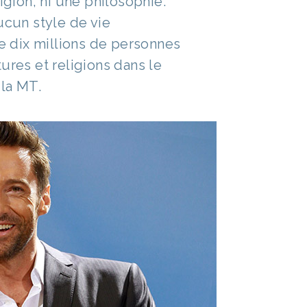
ligion, ni une philosophie.
ucun style de vie
de dix millions de personnes
ures et religions dans le
la MT.