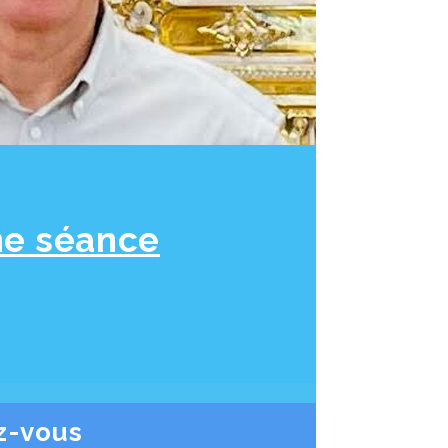
ne séance
z-vous