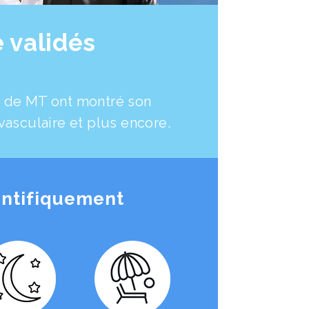
é validés
e de MT ont montré son
iovasculaire et plus encore.
ientifiquement