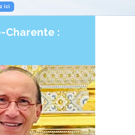
 ici
-Charente :