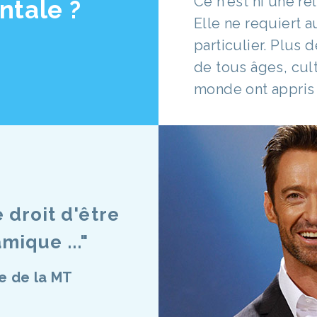
Ce n'est ni une re
ntale ?
Elle ne requiert a
particulier. Plus 
de tous âges, cult
monde ont appris 
 droit d'être
mique ..."
e de la MT