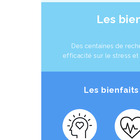
Les bien
Des centaines de rech
efficacité sur le stress et
Les bienfaits