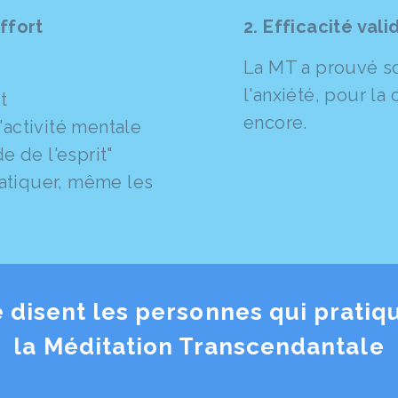
ffort
2. Efficacité val
La MT a prouvé son
l'anxiété, pour la 
t
encore.
'activité mentale
de de l'esprit"
atiquer, même les
 disent les personnes qui pratiq
la Méditation Transcendantale