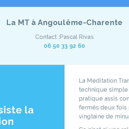
La MT à Angoulême-Charente
Contact :Pascal Rivas
06 50 33 92 60
La Méditation Tra
technique simple 
pratique assis co
iste la
fermés deux fois 
vingtaine de minu
ion