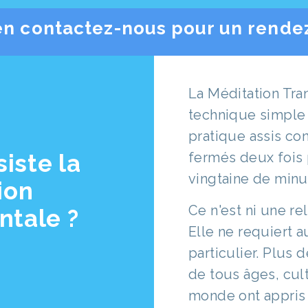
en contactez-nous pour un rende
La Méditation Tra
technique simple 
pratique assis co
iste la
fermés deux fois 
vingtaine de minu
ion
Ce n'est ni une re
ntale ?
Elle ne requiert a
particulier. Plus 
de tous âges, cult
monde ont appris 