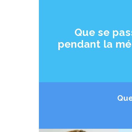
Que se pass
pendant la méd
Que