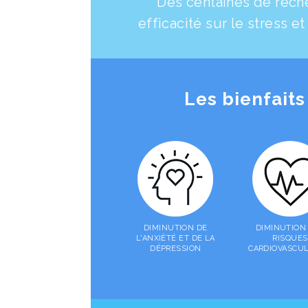
Des centaines de rech
efficacité sur le stress et
Les bienfaits
DIMINUTION DE
DIMINUTION
L'ANXIÉTÉ ET DE LA
RISQUES
DÉPRESSION
CARDIOVASCUL