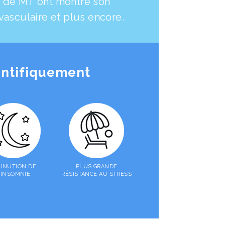
e de MT ont montré son
iovasculaire et plus encore.
ientifiquement
MINUTION DE
PLUS GRANDE
'INSOMNIE
RÉSISTANCE AU STRESS