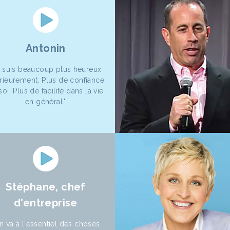
Antonin
e suis beaucoup plus heureux
érieurement. Plus de confiance
soi. Plus de facilité dans la vie
en général."
Stéphane, chef
d'entreprise
n va à l'essentiel des choses