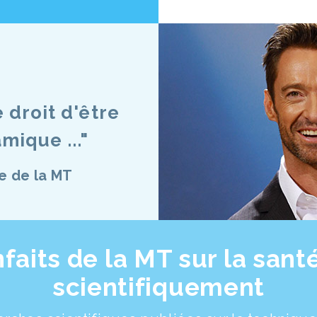
 droit d'être
mique ..."
e de la MT
faits de la MT sur la sant
scientifiquement