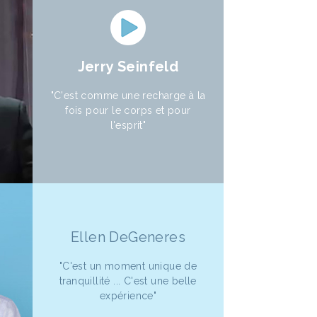
Jerry Seinfeld
"C'est comme une recharge à la
fois pour le corps et pour
l'esprit"
Ellen DeGeneres
"C'est un moment unique de
tranquillité ... C'est une belle
expérience"