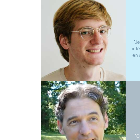
"J
int
en 
"O