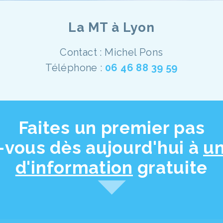
La MT à Lyon
Contact : Michel Pons
Téléphone :
06 46 88 39 59
Faites un premier pas
-vous dès aujourd'hui à
u
d'information
gratuite