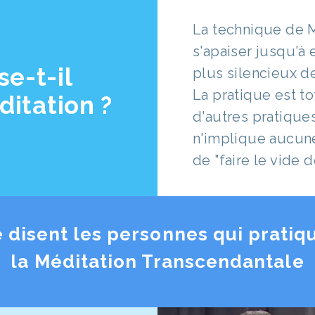
La technique de M
s'apaiser jusqu'à 
e-t-il
plus silencieux d
La pratique est t
itation ?
d'autres pratique
n'implique aucune
de "faire le vide de
 disent les personnes qui pratiq
la Méditation Transcendantale